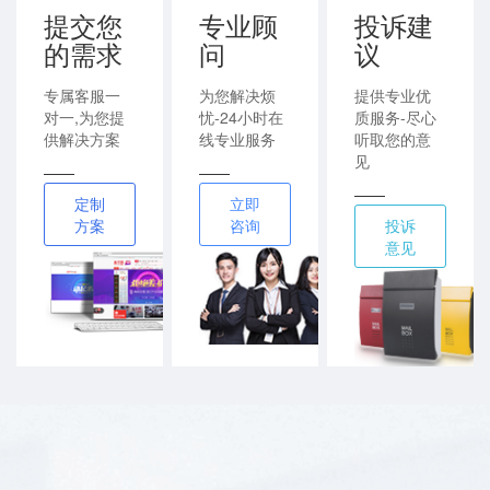
提交您
专业顾
投诉建
的需求
问
议
专属客服一
为您解决烦
提供专业优
对一,为您提
忧-24小时在
质服务-尽心
供解决方案
线专业服务
听取您的意
见
——
——
——
定制
立即
方案
咨询
投诉
意见