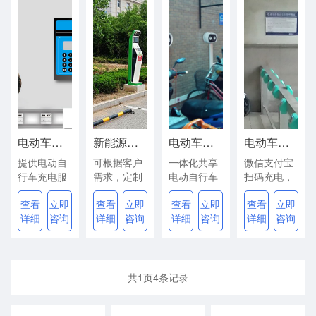
电动车充电解决方案
新能源汽车智能充电桩
电动车充电解决方案
电动车智能插座解决方案
提供电动自
可根据客户
一体化共享
微信支付宝
行车充电服
需求，定制
电动自行车
扫码充电，
务一体化解
开发智能、
智能充电解
470MHz无
查看
立即
查看
立即
查看
立即
查看
立即
决方案
高效、安全
决方案
线组网，安
详细
咨询
详细
咨询
详细
咨询
详细
咨询
的充电设备
装方便快捷
共
1
页
4
条记录