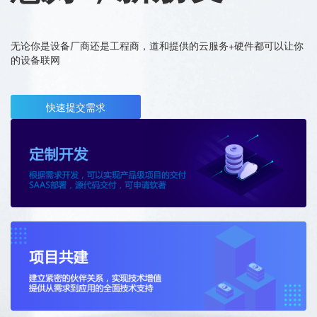
无论你是设备厂商还是工程商，道和提供的云服务+硬件都可以让你
的设备联网
快速提交需求