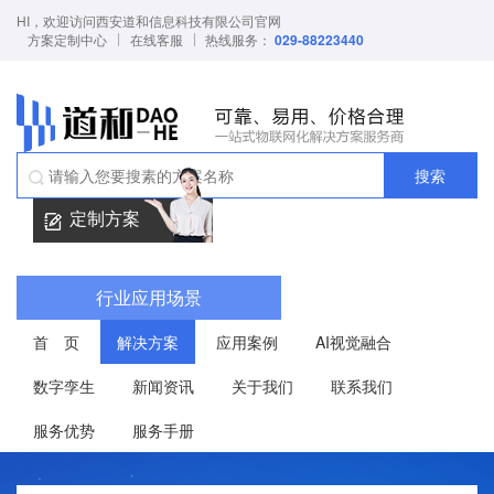
HI，欢迎访问西安道和信息科技有限公司官网
方案定制中心
在线客服
热线服务：
029-88223440
搜索
定制方案
行业应用场景
首 页
解决方案
应用案例
AI视觉融合
数字孪生
新闻资讯
关于我们
联系我们
服务优势
服务手册