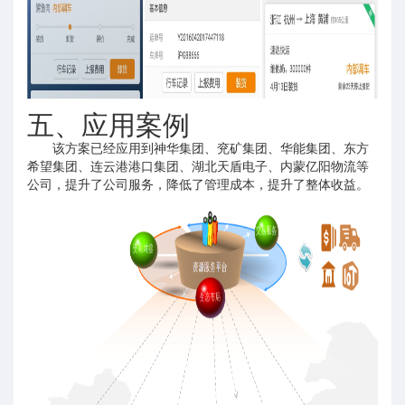
五、应用案例
该方案已经应用到神华集团、兖矿集团、华能集团、东方
希望集团、连云港港口集团、湖北天盾电子、内蒙亿阳物流等
公司，提升了公司服务，降低了管理成本，提升了整体收益。