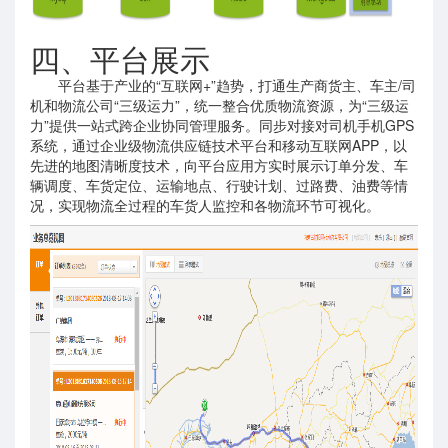
四、平台展示
平台基于产业的“互联网+”趋势，打通生产商货主、车主/司
机和物流公司“三级运力”，统一整合优质物流资源，为“三级运
力”提供一站式跨企业协同管理服务。同步对接对司机手机GPS
系统，通过企业级物流供应链技术平台和移动互联网APP，以
先进的地图清晰度技术，向平台应用方实时展示订单分发、车
辆调度、车货定位、运输地点、行驶计划、过路费、油费等情
况，实现物流全过程的车货人监控和各物流环节可视化。