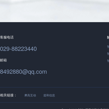
客服电话
029-88223440
邮箱
8492880@qq.com
相关链接：
摩高互动
道和信息