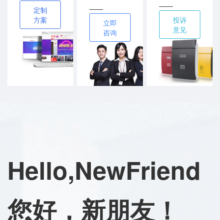
——
——
定制
方案
投诉
立即
意见
咨询
Hello,NewFriend
您好，新朋友！