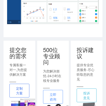
提交您
500位
投诉建
的需求
专业顾
议
问
专属客服一
提供专业优
对一,为您提
质服务-尽心
为您解决烦
供解决方案
听取您的意
忧-24小时在
见
线专业服务
——
——
——
定制
方案
投诉
立即
意见
咨询