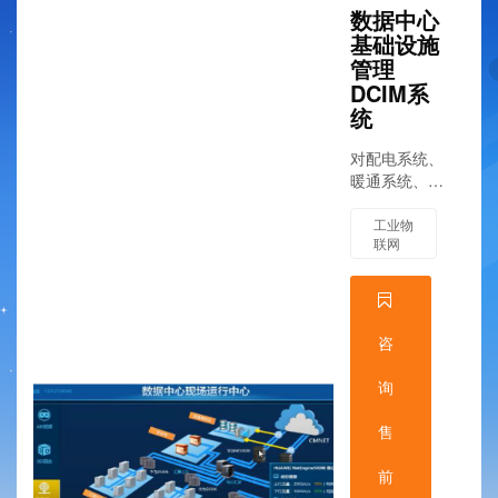
数据中心
基础设施
管理
DCIM系
统
对配电系统、
暖通系统、网
络系统、环境
等基础设施进
工业物
联网
行展示和分析
咨
询
售
前