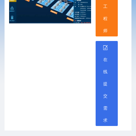
工
程
师
在
线
提
交
需
求